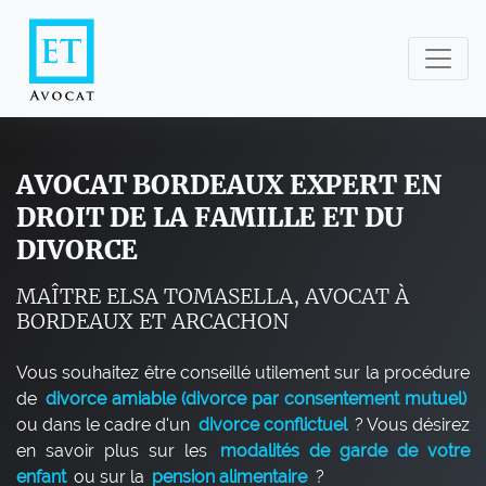
AVOCAT BORDEAUX EXPERT EN
DROIT DE LA FAMILLE ET DU
DIVORCE
MAÎTRE ELSA TOMASELLA, AVOCAT À
BORDEAUX ET ARCACHON
Vous souhaitez être conseillé utilement sur la procédure
de
divorce amiable (divorce par consentement mutuel)
ou dans le cadre d'un
divorce conflictuel
? Vous désirez
en savoir plus sur les
modalités de garde de votre
enfant
ou sur la
pension alimentaire
?